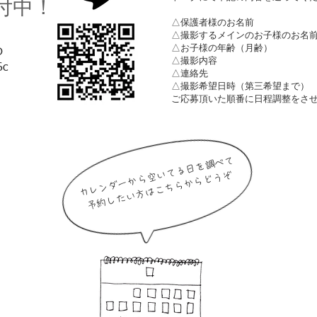
受付中！
△保護者様のお名前
△撮影するメインのお子様のお名
△お子様の年齢（月齢）
D
△撮影内容
6c
△連絡先
​△撮影希望日時（第三希望まで）
​ご応募頂いた順番に日程調整をさせ
カレンダーから空いてる日を調べて
​予約したい方はこちらからどうぞ