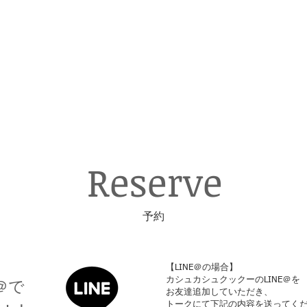
​Reserve
​予約
【LINE＠の場合】​
E＠で
カシュカシュクックーのLINE＠を
お友達追加していただき、
トークにて下記の内容を送ってく