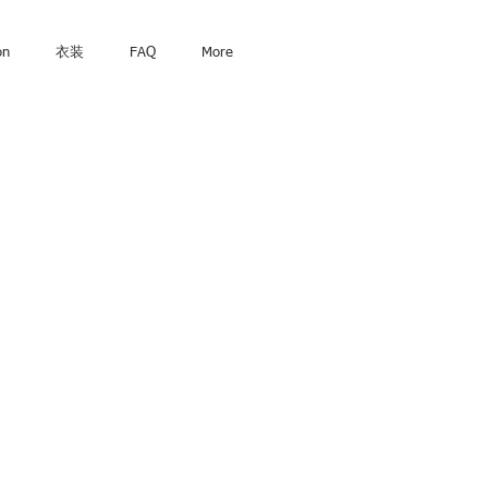
on
衣装
FAQ
More