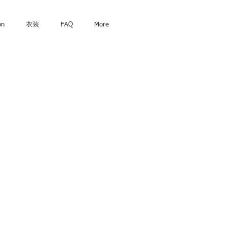
on
衣装
FAQ
More