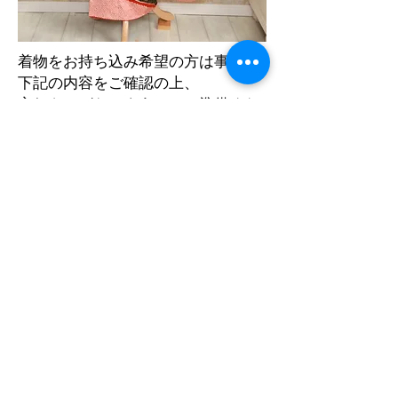
​着物をお持ち込み希望の方は事前に
下記の内容をご確認の上、
忘れものがないように、ご準備くだ
さい。
・着物
・足袋
・肌襦袢
・フェイスタオル ５枚
・腰紐 ４本
・伊達締め ２本
・帯
帯枕
衿芯
帯揚げ
帯締め